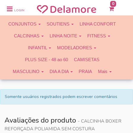
0
CONJUNTOS
LOGIN
SOUTIENS
CONJUNTOS
SOUTIENS
LINHA CONFORT
LINHA CONFORT
CALCINHAS
LINHA NOITE
FITNESS
CALCINHAS
INFANTIL
MODELADORES
LINHA NOITE
PLUS SIZE - 48 ao 60
CAMISETAS
FITNESS
MASCULINO
DIA A DIA
PRAIA
Mais
INFANTIL
MODELADORES
Somente usuários registrados podem escrever comentários
PLUS SIZE - 48 ao 60
CAMISETAS
Avaliações do produto
- CALCINHA BOXER
MASCULINO
REFORÇADA POLIAMIDA SEM COSTURA