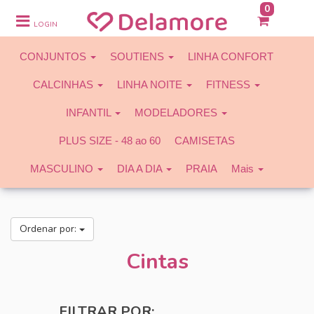
0
CONJUNTOS
LOGIN
SOUTIENS
CONJUNTOS
SOUTIENS
LINHA CONFORT
LINHA CONFORT
CALCINHAS
LINHA NOITE
FITNESS
CALCINHAS
INFANTIL
MODELADORES
LINHA NOITE
PLUS SIZE - 48 ao 60
CAMISETAS
FITNESS
MASCULINO
DIA A DIA
PRAIA
Mais
INFANTIL
MODELADORES
Ordenar por:
PLUS SIZE - 48 ao 60
Cintas
CAMISETAS
MASCULINO
FILTRAR POR: