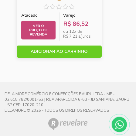
listra
Turquesa
Atacado:
Varejo:
Azull
Base
Base e Azul
R$ 86,52
acinzentado
Marinho
VER O
e terracota
PREÇO DE
ou 12x de
REVENDA
R$ 7,21 s/juros
Berinjela
Biquini
Bolinha
estampa
Alvorada
ADICIONAR AO CARRINHO
floral
bolinha
bolinha
bolinha
bordo
colorida
preta
Bolinha
Bordo e rosa
Bordo
DELA MORE COMÉRCIO E CONFECÇÕES BAURU LTDA - ME -
Rosa
romance
mescla
02.618.782/0001-52 | RUA APARECIDA 6-63 - JD SANTANA, BAURU
Romance
- SP CEP: 17020-210
DELAMORE © 2026 - TODOS OS DIREITOS RESERVADOS
Branco
Branco com
branco e
Preto
cinza