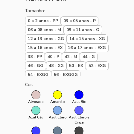
DIA A DIA
Tamanho:
PRAIA
0 a 2 anos - PP
03 a 05 anos - P
06 a 08 anos - M
09 a 11 anos - G
12 a 13 anos - GG
14 a 15 anos - XG
15 a 16 anos - EX
16 a 17 anos - EXG
38 - PP
40 - P
42 - M
44 - G
46 - GG
48 - XG
50 - EX
52 - EXG
54 - EXGG
56 - EXGGG
Baby 00 a 01 P
Baby 01 a 02 M
Cor:
Baby 02 a 03 G
Baby até 1 ano
padrão
PPP
U
Alvorada
Amarelo
Azul Bic
Azul Céu
Azul Claro
Azul Claro e
Cinza