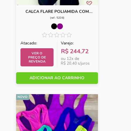
CALCA FLARE POLIAMIDA COM
BOLSOS
(ref.: 5206)
Atacado:
Varejo:
R$ 244,72
VER O
PREÇO DE
ou 12x de
REVENDA
R$ 20,40 s/juros
ADICIONAR AO CARRINHO
NOVO