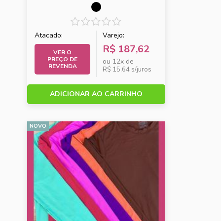
Atacado:
Varejo:
R$ 187,62
VER O
PREÇO DE
ou 12x de
REVENDA
R$ 15,64 s/juros
ADICIONAR AO CARRINHO
NOVO