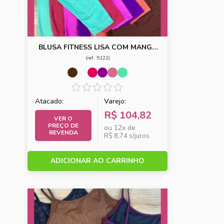
BLUSA FITNESS LISA COM MANGA
COMPRIDA
(ref.: 5122)
Atacado:
Varejo:
R$ 104,82
VER O
PREÇO DE
ou 12x de
REVENDA
R$ 8,74 s/juros
ADICIONAR AO CARRINHO