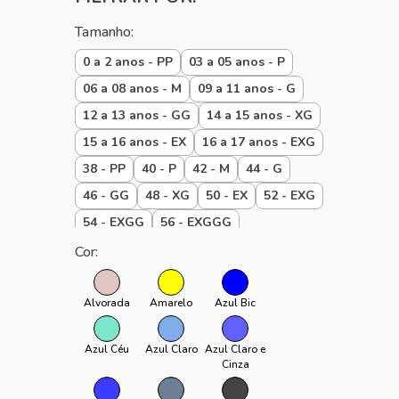
DIA A DIA
Tamanho:
PRAIA
0 a 2 anos - PP
03 a 05 anos - P
06 a 08 anos - M
09 a 11 anos - G
12 a 13 anos - GG
14 a 15 anos - XG
15 a 16 anos - EX
16 a 17 anos - EXG
38 - PP
40 - P
42 - M
44 - G
46 - GG
48 - XG
50 - EX
52 - EXG
54 - EXGG
56 - EXGGG
Baby 00 a 01 P
Baby 01 a 02 M
Cor:
Baby 02 a 03 G
Baby até 1 ano
padrão
PPP
U
Alvorada
Amarelo
Azul Bic
Azul Céu
Azul Claro
Azul Claro e
Cinza