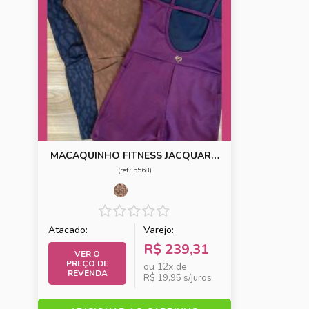
MACAQUINHO FITNESS JACQUARD
COM BOLSO
(ref.: 5568)
Atacado:
Varejo:
R$ 239,31
VER O
PREÇO DE
ou 12x de
REVENDA
R$ 19,95 s/juros