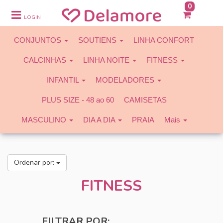
0
CONJUNTOS
LOGIN
SOUTIENS
CONJUNTOS
SOUTIENS
LINHA CONFORT
LINHA CONFORT
CALCINHAS
LINHA NOITE
FITNESS
CALCINHAS
INFANTIL
MODELADORES
LINHA NOITE
PLUS SIZE - 48 ao 60
CAMISETAS
FITNESS
MASCULINO
DIA A DIA
PRAIA
Mais
INFANTIL
MODELADORES
Ordenar por:
PLUS SIZE - 48 ao 60
FITNESS
CAMISETAS
MASCULINO
FILTRAR POR: