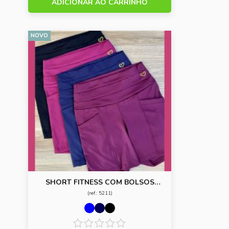
ADICIONAR AO CARRINHO
NOVO
SHORT FITNESS COM BOLSOS
LATERAIS
(ref.: 5211)