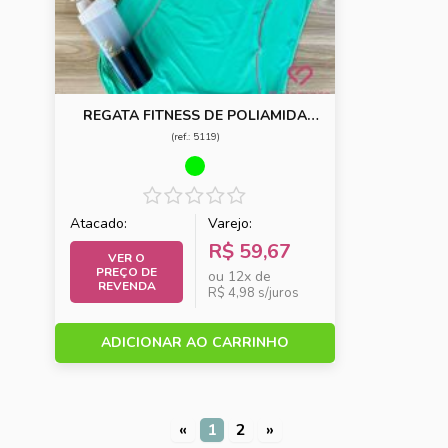
REGATA FITNESS DE POLIAMIDA
COM FRISO
(ref.: 5119)
Atacado:
Varejo:
R$ 59,67
VER O
PREÇO DE
ou 12x de
REVENDA
R$ 4,98 s/juros
ADICIONAR AO CARRINHO
«
1
2
»