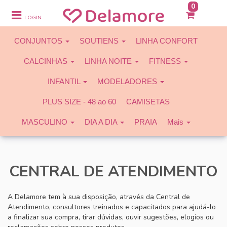
0
CONJUNTOS
LOGIN
SOUTIENS
CONJUNTOS
SOUTIENS
LINHA CONFORT
LINHA CONFORT
CALCINHAS
LINHA NOITE
FITNESS
CALCINHAS
INFANTIL
MODELADORES
LINHA NOITE
PLUS SIZE - 48 ao 60
CAMISETAS
FITNESS
MASCULINO
DIA A DIA
PRAIA
Mais
INFANTIL
MODELADORES
CENTRAL DE ATENDIMENTO
PLUS SIZE - 48 ao 60
CAMISETAS
A Delamore tem à sua disposição, através da Central de
Atendimento, consultores treinados e capacitados para ajudá-lo
MASCULINO
a finalizar sua compra, tirar dúvidas, ouvir sugestões, elogios ou