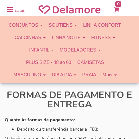
0
CONJUNTOS
LOGIN
SOUTIENS
CONJUNTOS
SOUTIENS
LINHA CONFORT
LINHA CONFORT
CALCINHAS
LINHA NOITE
FITNESS
CALCINHAS
INFANTIL
MODELADORES
LINHA NOITE
PLUS SIZE - 48 ao 60
CAMISETAS
FITNESS
MASCULINO
DIA A DIA
PRAIA
Mais
INFANTIL
FORMAS DE PAGAMENTO E
MODELADORES
ENTREGA
PLUS SIZE - 48 ao 60
Quanto às formas de pagamento:
CAMISETAS
Depósito ou transferência bancária (PIX):
MASCULINO
O depósito e transferência bancária (PIX) será utilizado apenas