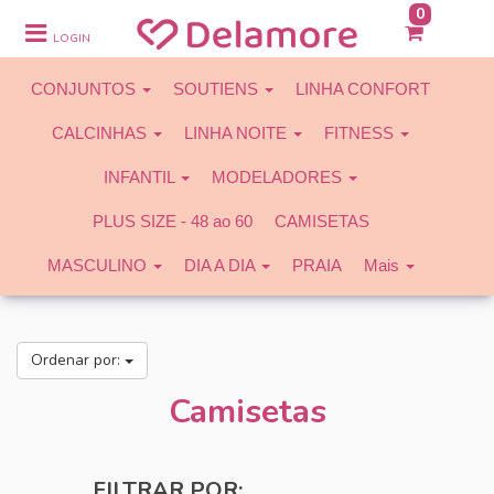
0
CONJUNTOS
LOGIN
SOUTIENS
CONJUNTOS
SOUTIENS
LINHA CONFORT
LINHA CONFORT
CALCINHAS
LINHA NOITE
FITNESS
CALCINHAS
INFANTIL
MODELADORES
LINHA NOITE
PLUS SIZE - 48 ao 60
CAMISETAS
FITNESS
MASCULINO
DIA A DIA
PRAIA
Mais
INFANTIL
MODELADORES
Ordenar por:
PLUS SIZE - 48 ao 60
Camisetas
CAMISETAS
MASCULINO
FILTRAR POR: