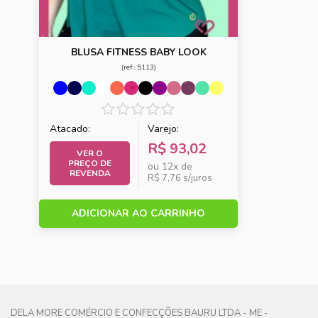
Branco e
Branco
Branco
Rosa Neon
Flores
Mescla
Rosa/Laranja
BLUSA FITNESS BABY LOOK
(ref.: 5113)
Bronze
Café
Caramelo
Castanho
Chocolate
Chocolate e
Renda Preto
Atacado:
Varejo:
R$ 93,02
VER O
Cinza
Cinza
Cinza Claro
PREÇO DE
ou 12x de
azulado
Chumbo
REVENDA
R$ 7,76 s/juros
Cinza e Preto
Cinza e preto
Cinza Escuro
ADICIONAR AO CARRINHO
Cinza listra
Creme
Desejo
Doce de
estampa
Estampa
Leite
azul
bolinha
marinho
preta
DELA MORE COMÉRCIO E CONFECÇÕES BAURU LTDA - ME -
com