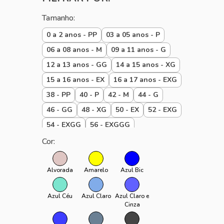
DIA A DIA
Tamanho:
PRAIA
0 a 2 anos - PP
03 a 05 anos - P
06 a 08 anos - M
09 a 11 anos - G
12 a 13 anos - GG
14 a 15 anos - XG
15 a 16 anos - EX
16 a 17 anos - EXG
38 - PP
40 - P
42 - M
44 - G
46 - GG
48 - XG
50 - EX
52 - EXG
54 - EXGG
56 - EXGGG
Baby 00 a 01 P
Baby 01 a 02 M
Cor:
Baby 02 a 03 G
Baby até 1 ano
padrão
PPP
U
Alvorada
Amarelo
Azul Bic
Azul Céu
Azul Claro
Azul Claro e
Cinza