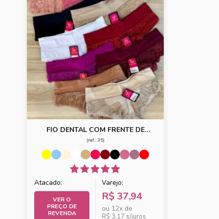
FIO DENTAL COM FRENTE DE
RENDA E COS ALTO
(ref.: 35)
Atacado:
Varejo:
R$ 37,94
VER O
PREÇO DE
ou 12x de
REVENDA
R$ 3,17 s/juros