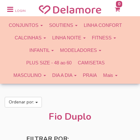
0
CONJUNTOS
LOGIN
SOUTIENS
CONJUNTOS
SOUTIENS
LINHA CONFORT
LINHA CONFORT
CALCINHAS
LINHA NOITE
FITNESS
CALCINHAS
INFANTIL
MODELADORES
LINHA NOITE
PLUS SIZE - 48 ao 60
CAMISETAS
FITNESS
MASCULINO
DIA A DIA
PRAIA
Mais
INFANTIL
MODELADORES
Ordenar por:
PLUS SIZE - 48 ao 60
Fio Duplo
CAMISETAS
MASCULINO
FILTRAR POR: