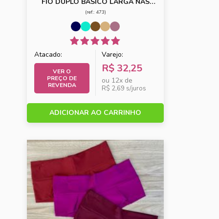
FIO DUPLO BASICO LARGA NAS
LATERAIS
(ref.: 473)
Atacado:
Varejo:
R$ 32,25
VER O
PREÇO DE
ou 12x de
REVENDA
R$ 2,69 s/juros
ADICIONAR AO CARRINHO