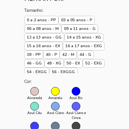
DIA A DIA
Tamanho:
PRAIA
0 a 2 anos - PP
03 a 05 anos - P
06 a 08 anos - M
09 a 11 anos - G
12 a 13 anos - GG
14 a 15 anos - XG
15 a 16 anos - EX
16 a 17 anos - EXG
38 - PP
40 - P
42 - M
44 - G
46 - GG
48 - XG
50 - EX
52 - EXG
54 - EXGG
56 - EXGGG
Baby 00 a 01 P
Baby 01 a 02 M
Cor:
Baby 02 a 03 G
Baby até 1 ano
padrão
PPP
U
Alvorada
Amarelo
Azul Bic
Azul Céu
Azul Claro
Azul Claro e
Cinza