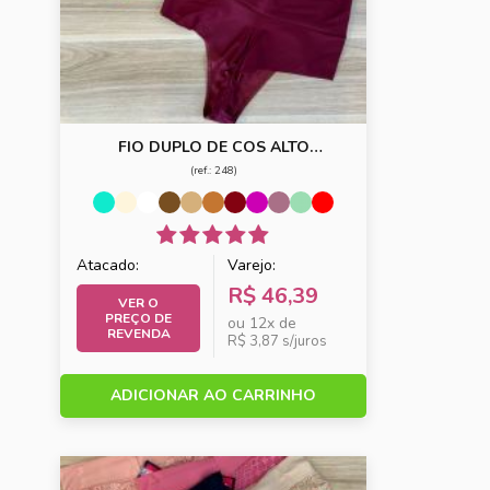
FIO DUPLO DE COS ALTO
MODELADOR COM LATERAIS
(ref.: 248)
LARGAS
Atacado:
Varejo:
R$ 46,39
VER O
PREÇO DE
ou 12x de
REVENDA
R$ 3,87 s/juros
ADICIONAR AO CARRINHO