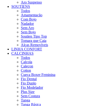
Aro Suspenso
SOUTIENS
Todos
Amamentação
Com Bojo
Nadador
Sem Aro
Sem Bojo
Soutien Tipo Top
Tomara que Caia
Alças Removíveis
LINHA CONFORT
CALCINHAS
Todos
Calçola
Caleçon
Cotton
Cueca Boxer Feminina
Fio Dental
Fio Duplo
Fio Modelador
Plus Size
Sem Costura
Tanga
Tanga Básica