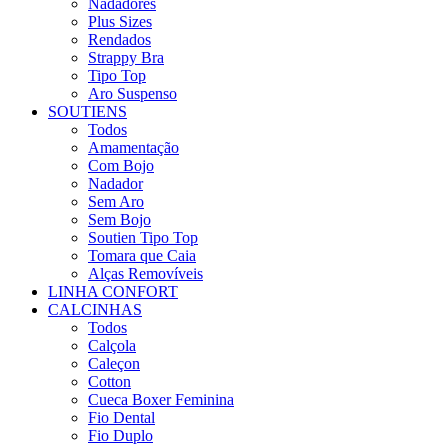
Nadadores
Plus Sizes
Rendados
Strappy Bra
Tipo Top
Aro Suspenso
SOUTIENS
Todos
Amamentação
Com Bojo
Nadador
Sem Aro
Sem Bojo
Soutien Tipo Top
Tomara que Caia
Alças Removíveis
LINHA CONFORT
CALCINHAS
Todos
Calçola
Caleçon
Cotton
Cueca Boxer Feminina
Fio Dental
Fio Duplo