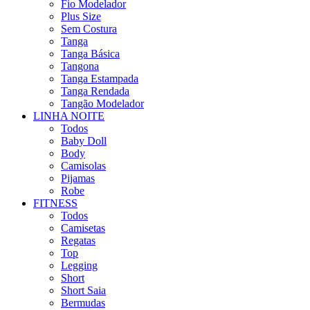
Fio Modelador
Plus Size
Sem Costura
Tanga
Tanga Básica
Tangona
Tanga Estampada
Tanga Rendada
Tangão Modelador
LINHA NOITE
Todos
Baby Doll
Body
Camisolas
Pijamas
Robe
FITNESS
Todos
Camisetas
Regatas
Top
Legging
Short
Short Saia
Bermudas