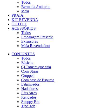
Todos
Bermuda Antiatrito
Meia
PRAIA
KIT REVENDA
OUTLET
ACESSÓRIOS
Todos
Embalagem Presente
Extensores
Mala Revendedora
CONJUNTOS
Todos
Básicos
Cj Tomara que caia
Com Strass
Cropped
Com base de Espuma
Estampados
Nadadores
Plus Sizes
Rendados
Strappy Bra
Tipo Top