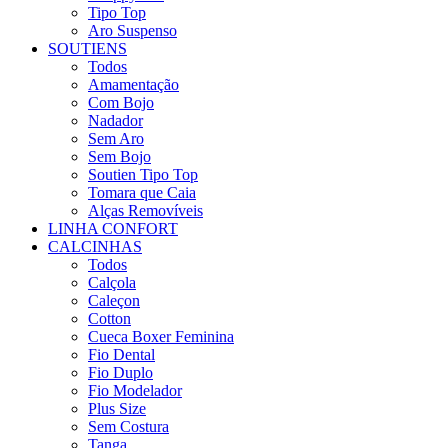
Tipo Top
Aro Suspenso
SOUTIENS
Todos
Amamentação
Com Bojo
Nadador
Sem Aro
Sem Bojo
Soutien Tipo Top
Tomara que Caia
Alças Removíveis
LINHA CONFORT
CALCINHAS
Todos
Calçola
Caleçon
Cotton
Cueca Boxer Feminina
Fio Dental
Fio Duplo
Fio Modelador
Plus Size
Sem Costura
Tanga