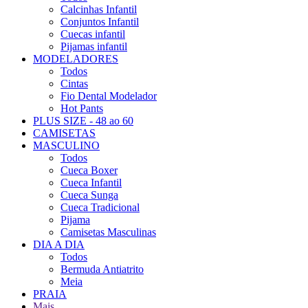
Calcinhas Infantil
Conjuntos Infantil
Cuecas infantil
Pijamas infantil
MODELADORES
Todos
Cintas
Fio Dental Modelador
Hot Pants
PLUS SIZE - 48 ao 60
CAMISETAS
MASCULINO
Todos
Cueca Boxer
Cueca Infantil
Cueca Sunga
Cueca Tradicional
Pijama
Camisetas Masculinas
DIA A DIA
Todos
Bermuda Antiatrito
Meia
PRAIA
Mais