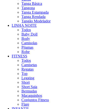
Tanga Básica
Tangona
Tanga Estampada
Tanga Rendada
Tangão Modelador
LINHA NOITE
Todos
Baby Doll
Body
Camisolas
Pijamas
Robe
FITNESS
Todos
Camisetas
Regatas
Top
Legging
Short
Short Saia
Bermudas
Macaquinhos
Conjuntos Fitness
Flare
INFANTIL