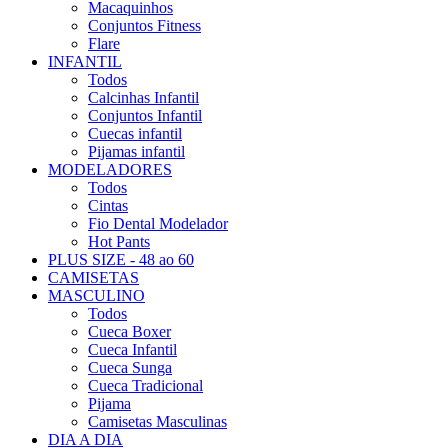
Macaquinhos
Conjuntos Fitness
Flare
INFANTIL
Todos
Calcinhas Infantil
Conjuntos Infantil
Cuecas infantil
Pijamas infantil
MODELADORES
Todos
Cintas
Fio Dental Modelador
Hot Pants
PLUS SIZE - 48 ao 60
CAMISETAS
MASCULINO
Todos
Cueca Boxer
Cueca Infantil
Cueca Sunga
Cueca Tradicional
Pijama
Camisetas Masculinas
DIA A DIA