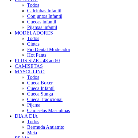
Todos
Calcinhas Infantil
Conjuntos Infantil
Cuecas infantil
Pijamas infantil
MODELADORES
Todos
Cintas
Fio Dental Modelador
Hot Pants
PLUS SIZE - 48 ao 60
CAMISETAS
MASCULINO
Todos
Cueca Boxer
Cueca Infantil
Cueca Sunga
Cueca Tradicional
Pijama
Camisetas Masculinas
DIA A DIA
Todos
Bermuda Antiatrito
Meia