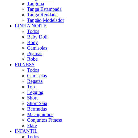
Tangona
Tanga Estampada
Tanga Rendada
Tangão Modelador
LINHA NOITE
Todos
Baby Doll
Body
Camisolas
Pijamas
Robe
FITNESS
Todos
Camisetas
Regatas
Top
Legging
Short
Short Saia
Bermudas
Macaquinhos
Conjuntos Fitness
Flare
INFANTIL
Todos