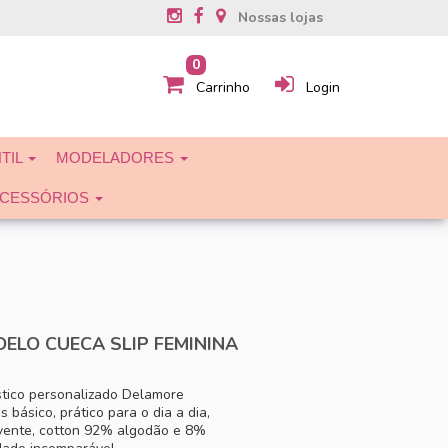
Nossas lojas
ADORES
PLUS SIZE - 48 ao 60
CAMISETAS
0
Carrinho
Login
NTIL
MODELADORES
CESSÓRIOS
ELO CUECA SLIP FEMININA
stico personalizado Delamore
 básico, prático para o dia a dia,
vente, cotton 92% algodão e 8%