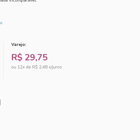
idade incomparável.
to
Varejo:
R$ 29,75
ou 12x de
R$ 2,48 s/juros