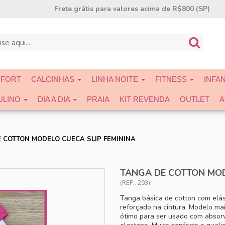
Frete grátis para valores acima de R$800 (SP)
HAS
LINHA NOITE
FITNESS
INFANTIL
MODEL
NFORT
CALCINHAS
LINHA NOITE
FITNESS
INFA
ULINO
DIA A DIA
PRAIA
KIT REVENDA
OUTLET
A
 COTTON MODELO CUECA SLIP FEMININA
TANGA DE COTTON MOD
(REF.: 293)
Tanga básica de cotton com elá
reforçado na cintura. Modelo mais
ótimo para ser usado com absor