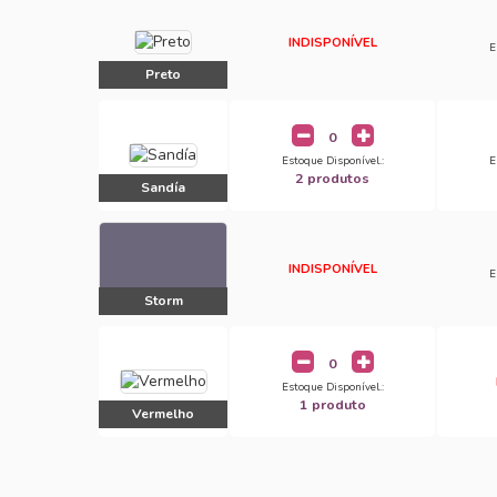
INDISPONÍVEL
E
Preto
Estoque Disponível.:
E
2 produtos
Sandía
INDISPONÍVEL
E
Storm
Estoque Disponível.:
1 produto
Vermelho