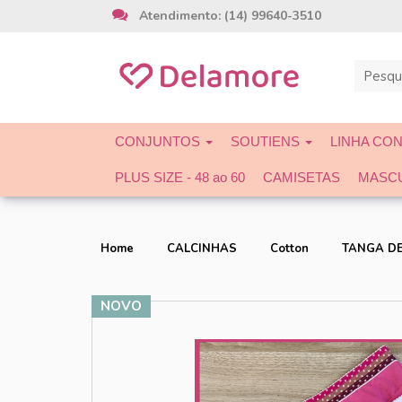
Atendimento: (14) 99640-3510
CONJUNTOS
SOUTIENS
LINHA CONFORT
CALCIN
MASCULINO
DIA A DIA
PRAIA
CONJUNTOS
SOUTIENS
LINHA CO
PLUS SIZE - 48 ao 60
CAMISETAS
MASC
Home
CALCINHAS
Cotton
TANGA DE
NOVO