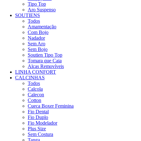
Tipo Top
Aro Suspenso
SOUTIENS
Todos
Amamentação
Com Bojo
Nadador
Sem Aro
Sem Bojo
Soutien Tipo Top
Tomara que Caia
Alças Removíveis
LINHA CONFORT
CALCINHAS
Todos
Calçola
Caleçon
Cotton
Cueca Boxer Feminina
Fio Dental
Fio Duplo
Fio Modelador
Plus Size
Sem Costura
Tanga