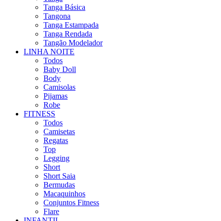
Tanga Básica
Tangona
Tanga Estampada
Tanga Rendada
Tangão Modelador
LINHA NOITE
Todos
Baby Doll
Body
Camisolas
Pijamas
Robe
FITNESS
Todos
Camisetas
Regatas
Top
Legging
Short
Short Saia
Bermudas
Macaquinhos
Conjuntos Fitness
Flare
INFANTIL