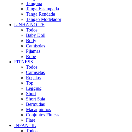
Tangona
Tanga Estampada
Tanga Rendada
Tangão Modelador
LINHA NOITE
Todos
Baby Doll
Body
Camisolas
Pijamas
Robe
FITNESS
Todos
Camisetas
Regatas
Top
Legging
Short
Short Saia
Bermudas
Macaquinhos
Conjuntos Fitness
Flare
INFANTIL
Todos