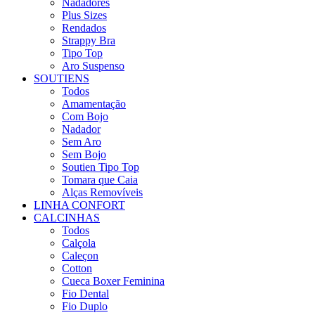
Nadadores
Plus Sizes
Rendados
Strappy Bra
Tipo Top
Aro Suspenso
SOUTIENS
Todos
Amamentação
Com Bojo
Nadador
Sem Aro
Sem Bojo
Soutien Tipo Top
Tomara que Caia
Alças Removíveis
LINHA CONFORT
CALCINHAS
Todos
Calçola
Caleçon
Cotton
Cueca Boxer Feminina
Fio Dental
Fio Duplo