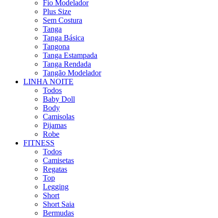
Fio Modelador
Plus Size
Sem Costura
Tanga
Tanga Básica
Tangona
Tanga Estampada
Tanga Rendada
Tangão Modelador
LINHA NOITE
Todos
Baby Doll
Body
Camisolas
Pijamas
Robe
FITNESS
Todos
Camisetas
Regatas
Top
Legging
Short
Short Saia
Bermudas