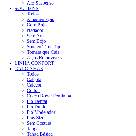
Aro Suspenso
SOUTIENS
Todos
Amamentação
Com Bojo
Nadador
Sem Aro
Sem Bojo
Soutien Tipo Top
Tomara que Caia
Alças Removíveis
LINHA CONFORT
CALCINHAS
Todos
Calçola
Caleçon
Cotton
Cueca Boxer Feminina
Fio Dental
Fio Duplo
Fio Modelador
Plus Size
Sem Costura
Tanga
Tanga Básica