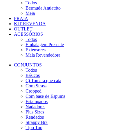
Todos
Bermuda Antiatrito
Meia
PRAIA
KIT REVENDA
OUTLET
ACESSÓRIOS
Todos
Embalagem Presente
Extensores
Mala Revendedora
CONJUNTOS
Todos
Básicos
Cj Tomara que caia
Com Strass
Cropped
Com base de Espuma
Estampados
Nadadores
Plus Sizes
Rendados
Strappy Bra
Tipo Top