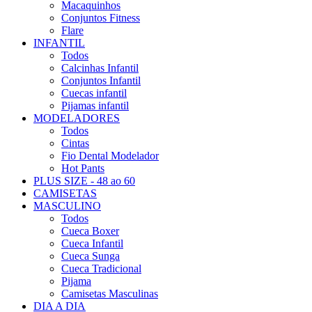
Macaquinhos
Conjuntos Fitness
Flare
INFANTIL
Todos
Calcinhas Infantil
Conjuntos Infantil
Cuecas infantil
Pijamas infantil
MODELADORES
Todos
Cintas
Fio Dental Modelador
Hot Pants
PLUS SIZE - 48 ao 60
CAMISETAS
MASCULINO
Todos
Cueca Boxer
Cueca Infantil
Cueca Sunga
Cueca Tradicional
Pijama
Camisetas Masculinas
DIA A DIA