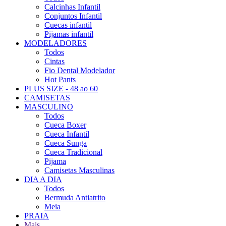
Calcinhas Infantil
Conjuntos Infantil
Cuecas infantil
Pijamas infantil
MODELADORES
Todos
Cintas
Fio Dental Modelador
Hot Pants
PLUS SIZE - 48 ao 60
CAMISETAS
MASCULINO
Todos
Cueca Boxer
Cueca Infantil
Cueca Sunga
Cueca Tradicional
Pijama
Camisetas Masculinas
DIA A DIA
Todos
Bermuda Antiatrito
Meia
PRAIA
Mais