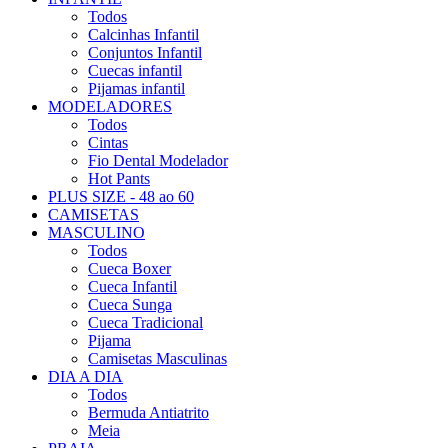
Todos
Calcinhas Infantil
Conjuntos Infantil
Cuecas infantil
Pijamas infantil
MODELADORES
Todos
Cintas
Fio Dental Modelador
Hot Pants
PLUS SIZE - 48 ao 60
CAMISETAS
MASCULINO
Todos
Cueca Boxer
Cueca Infantil
Cueca Sunga
Cueca Tradicional
Pijama
Camisetas Masculinas
DIA A DIA
Todos
Bermuda Antiatrito
Meia