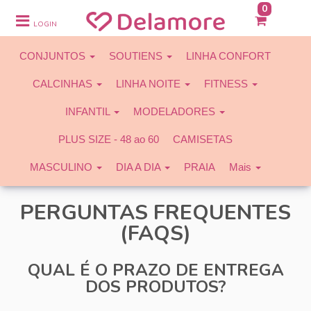
0
CONJUNTOS
LOGIN
SOUTIENS
CONJUNTOS
SOUTIENS
LINHA CONFORT
LINHA CONFORT
CALCINHAS
LINHA NOITE
FITNESS
CALCINHAS
INFANTIL
MODELADORES
LINHA NOITE
PLUS SIZE - 48 ao 60
CAMISETAS
FITNESS
MASCULINO
DIA A DIA
PRAIA
Mais
INFANTIL
PERGUNTAS FREQUENTES
MODELADORES
(FAQS)
PLUS SIZE - 48 ao 60
QUAL É O PRAZO DE ENTREGA
CAMISETAS
DOS PRODUTOS?
MASCULINO