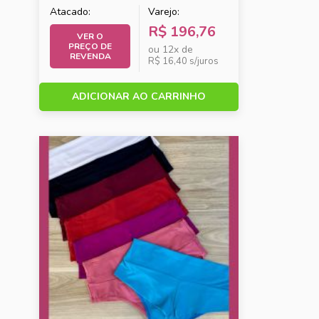
Atacado:
Varejo:
R$ 196,76
VER O
PREÇO DE
ou 12x de
REVENDA
R$ 16,40 s/juros
ADICIONAR AO CARRINHO