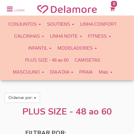
0
CONJUNTOS
LOGIN
SOUTIENS
CONJUNTOS
SOUTIENS
LINHA CONFORT
LINHA CONFORT
CALCINHAS
LINHA NOITE
FITNESS
CALCINHAS
INFANTIL
MODELADORES
LINHA NOITE
PLUS SIZE - 48 ao 60
CAMISETAS
FITNESS
MASCULINO
DIA A DIA
PRAIA
Mais
INFANTIL
MODELADORES
Ordenar por:
PLUS SIZE - 48 ao 60
PLUS SIZE - 48 ao 60
CAMISETAS
MASCULINO
FILTRAR POR: