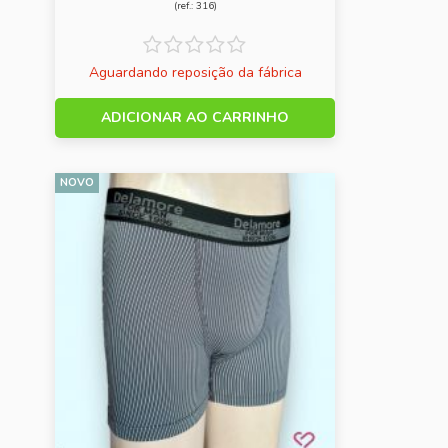
NA FRENTE
(ref.: 316)
Aguardando reposição da fábrica
ADICIONAR AO CARRINHO
NOVO