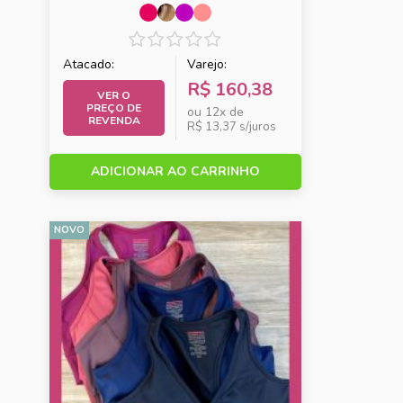
COM FIO E TANGA
Atacado:
Varejo:
R$ 160,38
VER O
PREÇO DE
ou 12x de
REVENDA
R$ 13,37 s/juros
ADICIONAR AO CARRINHO
NOVO