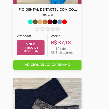
FIO DENTAL DE TACTEL COM COS
DOBRADO
(ref.: 278)
Atacado:
Varejo:
R$ 37,18
VER O
PREÇO DE
ou 12x de
REVENDA
R$ 3,10 s/juros
ADICIONAR AO CARRINHO