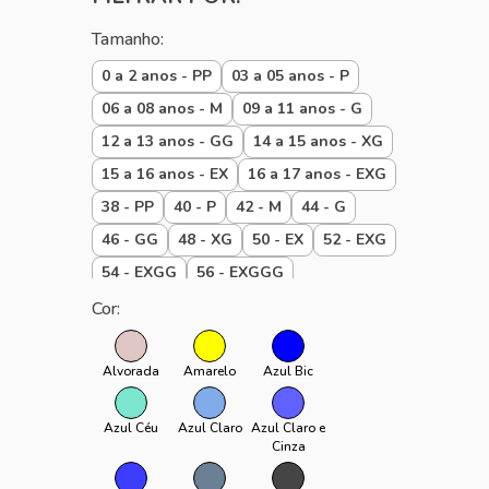
DIA A DIA
Tamanho:
PRAIA
0 a 2 anos - PP
03 a 05 anos - P
06 a 08 anos - M
09 a 11 anos - G
12 a 13 anos - GG
14 a 15 anos - XG
15 a 16 anos - EX
16 a 17 anos - EXG
38 - PP
40 - P
42 - M
44 - G
46 - GG
48 - XG
50 - EX
52 - EXG
54 - EXGG
56 - EXGGG
Baby 00 a 01 P
Baby 01 a 02 M
Cor:
Baby 02 a 03 G
Baby até 1 ano
padrão
PPP
U
Alvorada
Amarelo
Azul Bic
Azul Céu
Azul Claro
Azul Claro e
Cinza