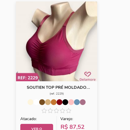
SOUTIEN TOP PRÉ MOLDADO
TACTEL COM BOJO REMOVÍVEL
(ref.: 2229)
Atacado:
Varejo:
R$ 87,52
VER O