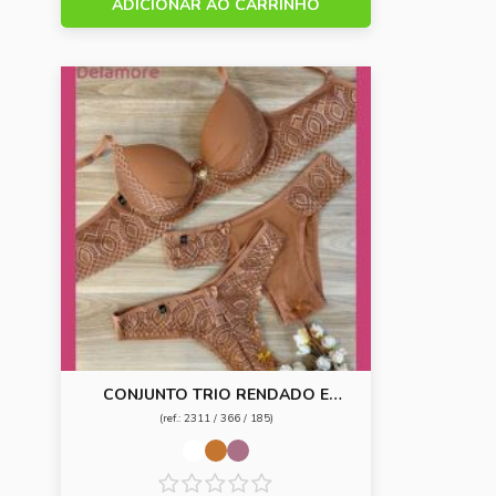
ADICIONAR AO CARRINHO
CONJUNTO TRIO RENDADO E
REFORÇADO
(ref.: 2311 / 366 / 185)