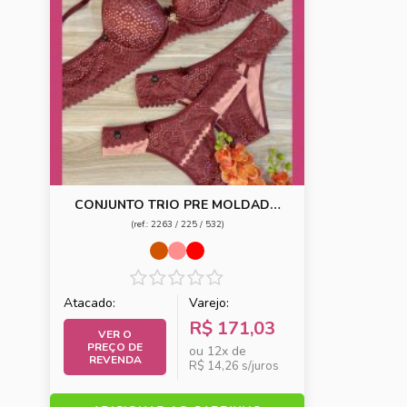
CONJUNTO TRIO PRE MOLDADO
TACTEL COM RENDA ELASTICO
(ref.: 2263 / 225 / 532)
DUPLO
Atacado:
Varejo:
R$ 171,03
VER O
PREÇO DE
ou 12x de
REVENDA
R$ 14,26 s/juros