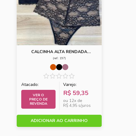
CALCINHA ALTA RENDADA
FORRADA DE COTTON
(ref.: 197)
Atacado:
Varejo:
R$ 59,35
VER O
PREÇO DE
ou 12x de
REVENDA
R$ 4,95 s/juros
ADICIONAR AO CARRINHO