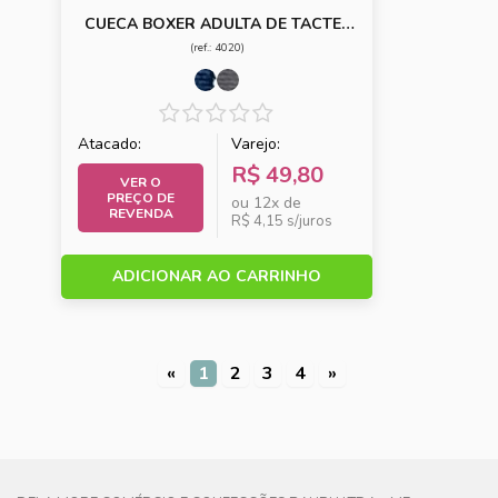
CUECA BOXER ADULTA DE TACTEL
ESTAMPADA
(ref.: 4020)
Atacado:
Varejo:
R$ 49,80
VER O
PREÇO DE
ou 12x de
REVENDA
R$ 4,15 s/juros
ADICIONAR AO CARRINHO
«
1
2
3
4
»