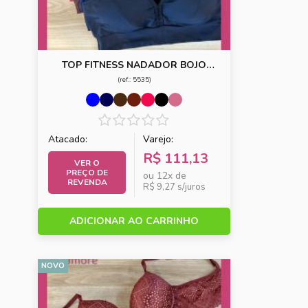
TOP FITNESS NADADOR BOJO
REMOVIVEL
(ref.: 5535)
Atacado:
Varejo:
R$ 111,13
VER O
PREÇO DE
ou 12x de
REVENDA
R$ 9,27 s/juros
ADICIONAR AO CARRINHO
NOVO